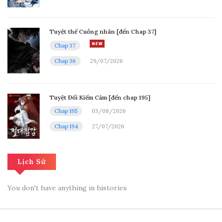
25/07/2026
Tuyệt thế Cuồng nhân [đến Chap 37]
Hồi 123.1 - Đại Tai Ương
Chap 37
Chap 36
29/07/2026
25/07/2026
Hồi 122.2 - Đồng Nhất
Tuyệt Đối Kiếm Cảm [đến chap 195]
Chap 195
03/08/2026
24/07/2026
Chap 194
27/07/2026
Hồi 122.1 - Đồng Nhất
Lịch Sử
24/07/2026
You don't have anything in histories
Hồi 121.5 - Đại chiến
23/07/2026