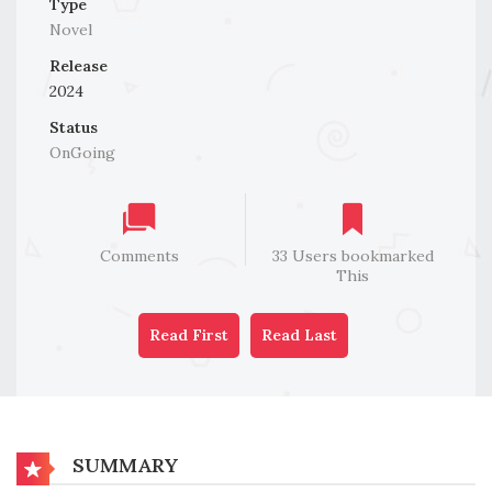
Type
Novel
Release
2024
Status
OnGoing
Comments
33 Users bookmarked
This
Read First
Read Last
SUMMARY