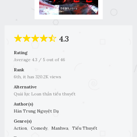
4.3
Rating
Average
4.3
/
5
out of
46
Rank
6th, it has 320.2K views
Alternative
Quái lực Loan thần tiểu thuyết
Author(s)
Hàn Trung Nguyệt Dạ
Genre(s)
Action
,
Comedy
,
Manhwa
,
Tiểu Thuyết