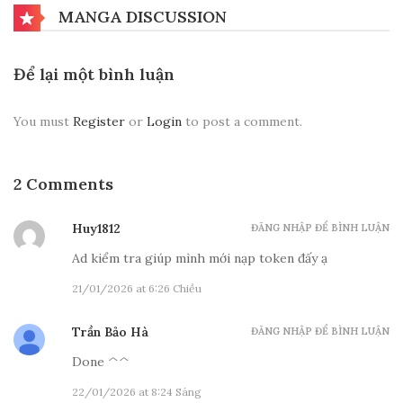
MANGA DISCUSSION
Hồi 126.7 - Vô Thượng Thiên Ma Kiếm
Để lại một bình luận
03/08/2026
You must
Register
or
Login
to post a comment.
Hồi 126.6 - Vô Thượng Thiên Ma Kiếm
2 Comments
03/08/2026
Huy1812
ĐĂNG NHẬP ĐỂ BÌNH LUẬN
Hồi 126.5 - Vô Thượng Thiên Ma Kiếm
Ad kiểm tra giúp mình mới nạp token đấy ạ
01/08/2026
21/01/2026 at 6:26 Chiều
Trần Bảo Hà
ĐĂNG NHẬP ĐỂ BÌNH LUẬN
Hồi 126.4 - Vô Thượng Thiên Ma Kiếm
Done ^^
01/08/2026
22/01/2026 at 8:24 Sáng