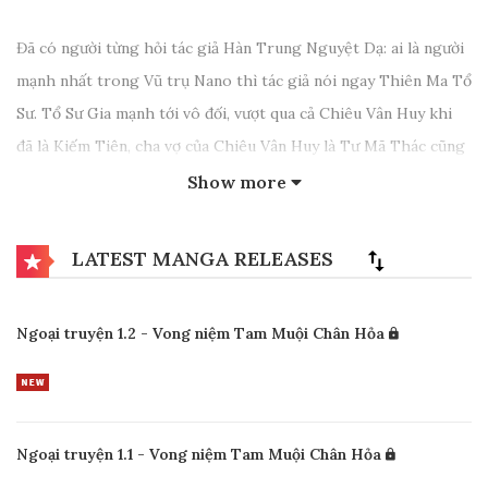
Đã có người từng hỏi tác giả Hàn Trung Nguyệt Dạ: ai là người
mạnh nhất trong Vũ trụ Nano thì tác giả nói ngay Thiên Ma Tổ
Sư. Tổ Sư Gia mạnh tới vô đối, vượt qua cả Chiêu Vân Huy khi
đã là Kiếm Tiên, cha vợ của Chiêu Vân Huy là Tư Mã Thác cũng
bảo con Rể ta không bằng cậu. Thiên Như Vân sau này leo tới
Show more
Như Ý Cảnh đi qua Ranh Giới của 'Cõi những người Chứng Đạo'
thì cũng không mạnh bằng Thiên Ma Tổ Sư. Đây là một câu
LATEST MANGA RELEASES
chuyện không có Hack hay Buff gì nhưng bạn đọc sẽ thấy lại có
người khó tin như vậy sao?
Ngoại truyện 1.2 - Vong niệm Tam Muội Chân Hỏa
Ngoại truyện 1.1 - Vong niệm Tam Muội Chân Hỏa