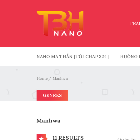
TRA
NANO MA THẦN [TỚI CHAP 324]
HƯỚNG 
Home
Manhwa
GENRES
Manhwa
11 RESULTS
Order by