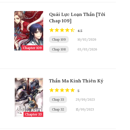
Quái Lực Loạn Thần [Tới
Chap 109]
4.5
Chap 109
10/03/2026
Chapter 109
Chap 108
03/03/2026
Thần Ma Kinh Thiên Ký
5
Chap 33
29/09/2023
Chap 32
15/09/2023
Chapter 33