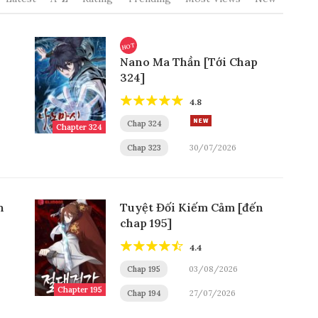
HOT
Nano Ma Thần [Tới Chap
324]
4.8
Chap 324
Chapter 324
Chap 323
30/07/2026
n
Tuyệt Đối Kiếm Cảm [đến
chap 195]
4.4
Chap 195
03/08/2026
Chapter 195
Chap 194
27/07/2026