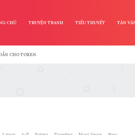
NG CHỦ
TRUYỆN TRANH
TIỂU THUYẾT
TẢN VĂ
DẪN CHO TOKEN
Latest
A-Z
Rating
Trending
Most Views
New