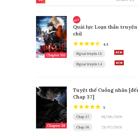
HOT
Quái lực Loạn thần truyện
chữ
4.3
Ngoại truyện 1.5
Chapter 551
Ngoại truyện 1.4
Tuyệt thế Cuồng nhân [đế
Chap 37]
5
Chap 37
05/08/2026
Chapter 38
Chap 36
29/07/2026