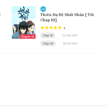
NEW
ữ
Thiên Hạ Đệ Nhất Nhân [ Tới
Chap 111]
5
Chap 111
22/01/2023
Chapter 111
Chap 110
15/01/2023