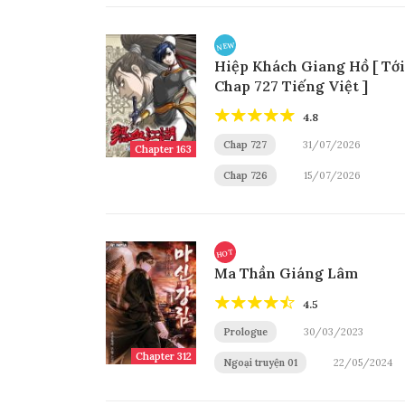
NEW
Hiệp Khách Giang Hồ [ Tới
Chap 727 Tiếng Việt ]
4.8
Chap 727
31/07/2026
Chapter 163
Chap 726
15/07/2026
HOT
Ma Thần Giáng Lâm
4.5
Prologue
30/03/2023
Chapter 312
Ngoại truyện 01
22/05/2024