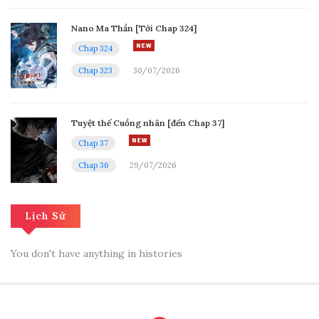
Chap 44
Nano Ma Thần [Tới Chap 324]
22/03/2025
Chap 324
Chap 323
30/07/2026
Chap 43
15/03/2025
Tuyệt thế Cuồng nhân [đến Chap 37]
Chap 37
Chap 42
Chap 36
29/07/2026
08/03/2025
Lịch Sử
Chap 41
01/03/2025
You don't have anything in histories
Chap 40