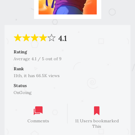
4.1
Rating
Average
4.1
/
5
out of
9
Rank
11th, it has 66.5K views
Status
OnGoing
Comments
11 Users bookmarked
This