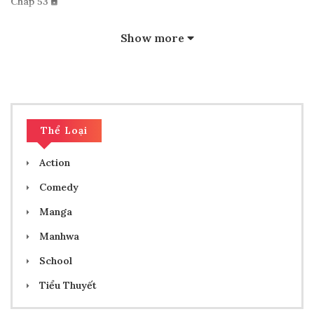
Chap 53
31/05/2025
Show more
Chap 52
24/05/2025
Thể Loại
Chap 51
Action
17/05/2025
Comedy
Chap 50
Manga
Manhwa
10/05/2025
School
Chap 49
Tiểu Thuyết
26/04/2025