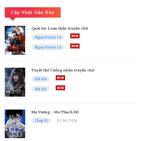
Cập Nhật Gần Đây
Chap 48
Quái lực Loạn thần truyện chữ
19/04/2025
Ngoại truyện 1.4
Ngoại truyện 1.3
Chap 47
12/04/2025
Tuyệt thế Cuồng nhân truyện chữ
Hồi 104
Chap 46
Hồi 103
05/04/2025
Chap 45
Ma Vương – Ma Thạch Hổ
Chap 01
13/06/2026
29/03/2025