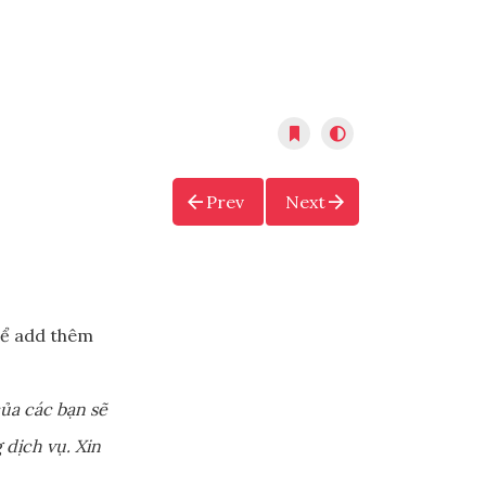
Prev
Next
ể add thêm
ủa các bạn sẽ
 dịch vụ. Xin