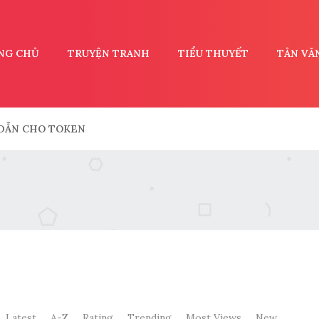
NG CHỦ
TRUYỆN TRANH
TIỂU THUYẾT
TẢN VĂ
DẪN CHO TOKEN
Latest
A-Z
Rating
Trending
Most Views
New