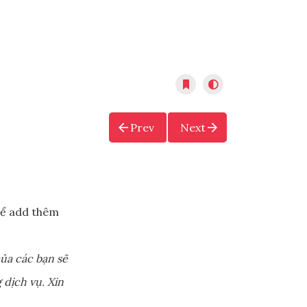
Prev
Next
ể add thêm
ủa các bạn sẽ
 dịch vụ. Xin