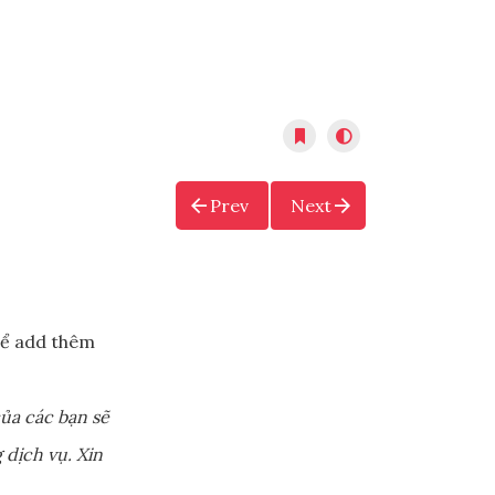
Prev
Next
ể add thêm
ủa các bạn sẽ
 dịch vụ. Xin