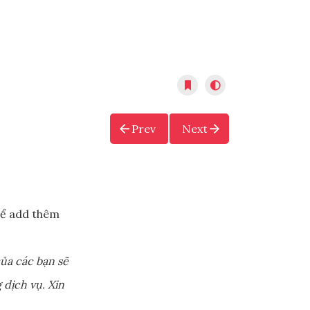
Prev
Next
ể add thêm
ủa các bạn sẽ
 dịch vụ. Xin