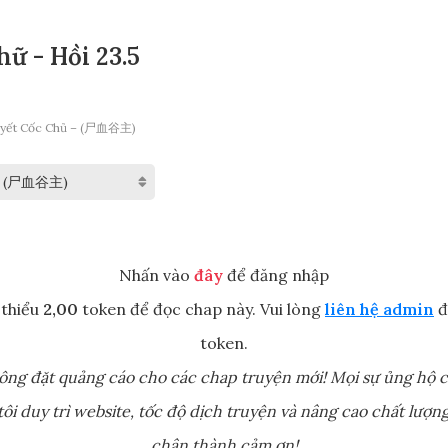
ữ - Hồi 23.5
Huyết Cốc Chủ – (尸血谷主)
Nhấn vào
đây
để đăng nhập
 thiểu
2,00
token để đọc chap này. Vui lòng
liên hệ admin
đ
token.
ông đặt quảng cáo cho các chap truyện mới! Mọi sự ủng hộ c
ôi duy trì website, tốc độ dịch truyện và nâng cao chất lượng
chân thành cảm ơn!