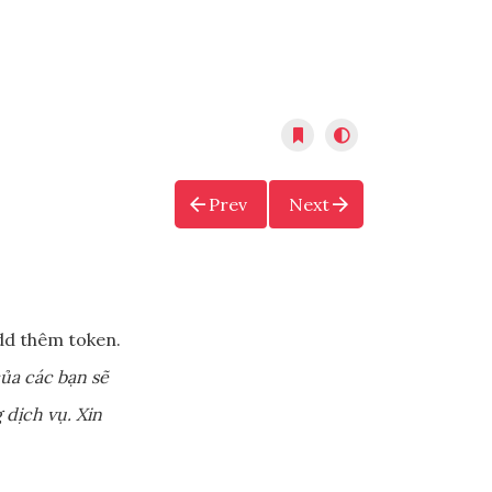
Prev
Next
d thêm token.
ủa các bạn sẽ
 dịch vụ. Xin