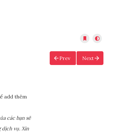
Prev
Next
ể add thêm
ủa các bạn sẽ
 dịch vụ. Xin