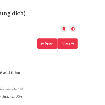
dung dịch)
Prev
Next
ể add thêm
ủa các bạn sẽ
 dịch vụ. Xin