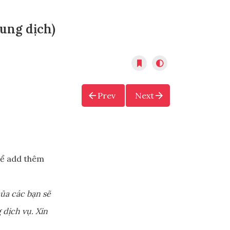
dung dịch)
Prev
Next
ể add thêm
ủa các bạn sẽ
 dịch vụ. Xin