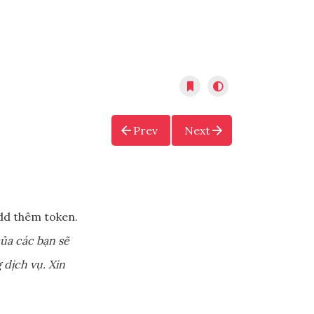
Prev
Next
dd thêm token.
ủa các bạn sẽ
 dịch vụ. Xin