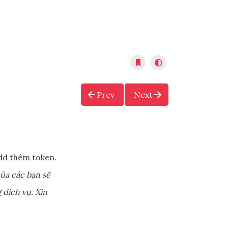
Prev
Next
dd thêm token.
ủa các bạn sẽ
 dịch vụ. Xin