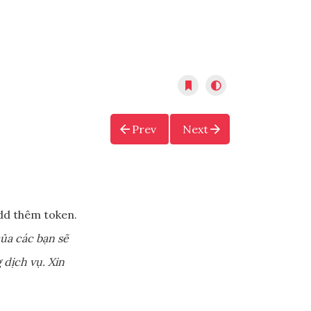
Prev
Next
dd thêm token.
ủa các bạn sẽ
 dịch vụ. Xin