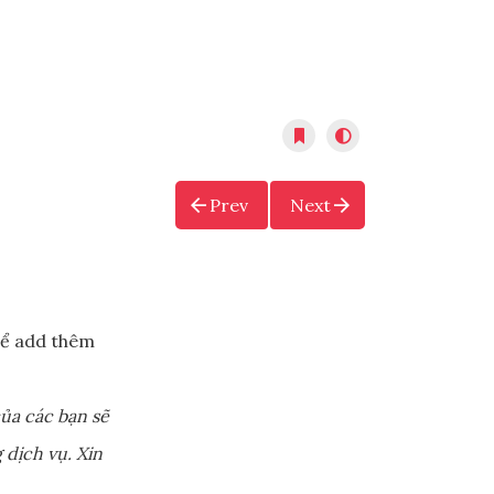
Prev
Next
ể add thêm
ủa các bạn sẽ
 dịch vụ. Xin